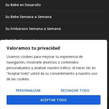
Su Bebé en Desarollo
Su Bebe Semana a Semana
Su Embarazo Semana a Semana
Su Niño Creciendo
Valoramos tu privacidad
Su Niño Creciendo Mes a Mes
Usamos cookies para mejorar su experiencia de
navegación, mostrarle anuncios o contenidos
Subrogado Para Madres
personalizados y analizar nuestro tráfico. Al hacer clic en
“Aceptar todo” usted da su consentimiento a nuestro uso
Tratando de Embarazarse
de las cookies.
PERSONALIZAR
RECHAZAR TODO
ACEPTAR TODO
© 2026 GUIAPARAMADRES.COM