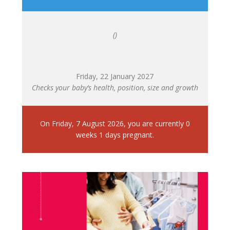
()
Friday, 22 January 2027
Checks your baby’s health, position, size and growth
On
Friday, 7 August 2026
,
you are currently
0
weeks
1
days pregnant.