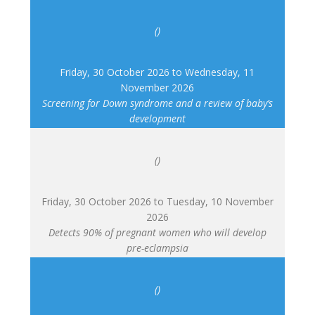
()
Friday, 30 October 2026
to
Wednesday, 11
November 2026
Screening for Down syndrome and a review of baby’s
development
()
Friday, 30 October 2026
to
Tuesday, 10 November
2026
Detects 90% of pregnant women who will develop
pre-eclampsia
()