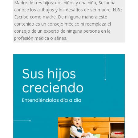
Madre de tres hijos: dos niños y una niña, Susanna
conoce los altibajos y los desafíos de ser madre. N.B.:
Escribo como madre. De ninguna manera este
contenido es un consejo médico ni reemplaza el
consejo de un experto de ninguna persona en la
profesión médica o afines.