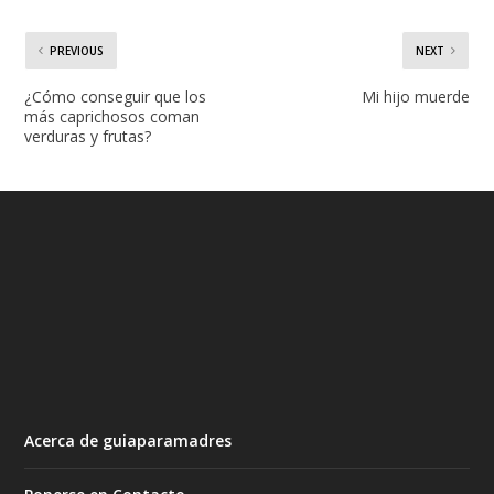
PREVIOUS
NEXT
¿Cómo conseguir que los
Mi hijo muerde
más caprichosos coman
verduras y frutas?
Acerca de guiaparamadres