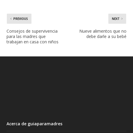
PREVIOUS
NEXT
Consejos de supervivencia
Nueve alimentos que no
para las madres que
debe darle a su bebé
trabajan en casa con niños
Acerca de guiaparamadres