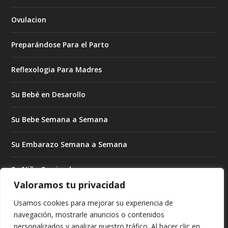
Ovulacion
Preparándose Para el Parto
Reflexologia Para Madres
Su Bebé en Desarollo
Su Bebe Semana a Semana
Su Embarazo Semana a Semana
Su Niño Creciendo
Valoramos tu privacidad
Su Niño Creciendo Mes a Mes
Usamos cookies para mejorar su experiencia de
navegación, mostrarle anuncios o contenidos
Subrogado Para Madres
personalizados y analizar nuestro tráfico. Al hacer clic en