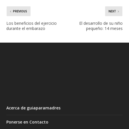
PREVIOUS
NEXT
Los beneficios del ejercicio
El desarrollo de su niño
durante el embarazo
pequeño: 14 meses
Acerca de guiaparamadres
Ponerse en Contacto