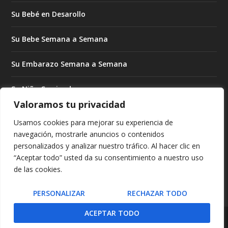
Su Bebé en Desarollo
Su Bebe Semana a Semana
Su Embarazo Semana a Semana
Su Niño Creciendo
Valoramos tu privacidad
Su Niño Creciendo Mes a Mes
Usamos cookies para mejorar su experiencia de
navegación, mostrarle anuncios o contenidos
Subrogado Para Madres
personalizados y analizar nuestro tráfico. Al hacer clic en
“Aceptar todo” usted da su consentimiento a nuestro uso
Tratando de Embarazarse
de las cookies.
PERSONALIZAR
RECHAZAR TODO
ACEPTAR TODO
© 2026 GUIAPARAMADRES.COM