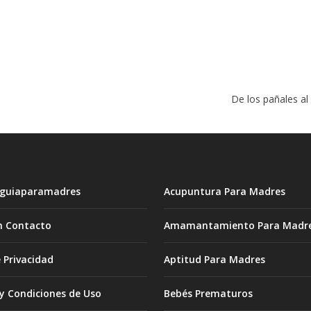
De los pañales al 
 guiaparamadres
Acupuntura Para Madres
n Contacto
Amamantamiento Para Madr
e Privacidad
Aptitud Para Madres
y Condiciones de Uso
Bebés Prematuros