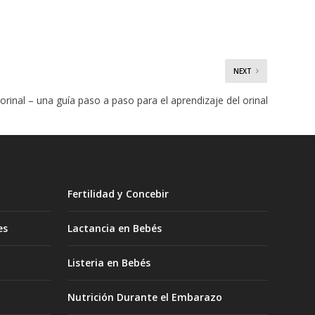
NEXT
orinal – una guía paso a paso para el aprendizaje del orinal
Fertilidad y Concebir
es
Lactancia en Bebés
Listeria en Bebés
Nutrición Durante el Embarazo