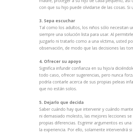
madre
, proteger a su hijo de cada pequeño, así 
con que su hijo puede olvidarse de las cosas. Si
3. Sepa escuchar
Tal como los adultos, los niños sólo necesitan 
siempre una solución lista para usar. Al permitirl
juzgarlo ni tratarlo como a una víctima, usted p
observación, de modo que las decisiones las tome
4. Ofrecer su apoyo
Significa infundir confianza en su hijo/a diciéndo
todo caso, ofrecer sugerencias, pero nunca forzar
podría contarle acerca de sus propias peleas inf
que no están solos.
5. Dejarlo que decida
Saber cuándo hay que intervenir y cuándo mante
ni demasiado molesto, las mejores lecciones se
propias diferencias. Esgrimir argumentos es una 
la experiencia. Por ello, solamente intervendrá 