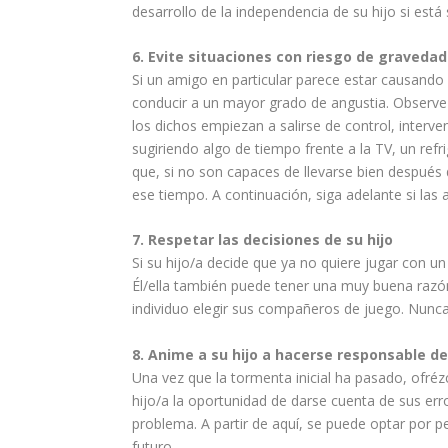
desarrollo
de la independencia de su hijo si est
6. Evite situaciones con riesgo de gravedad
Si un amigo en particular parece estar causando 
conducir a un mayor grado de angustia. Observe 
los dichos empiezan a salirse de control, interve
sugiriendo algo de tiempo frente a la TV, un ref
que, si no son capaces de llevarse bien después
ese tiempo. A continuación, siga adelante si las
7. Respetar las decisiones de su hijo
Si su hijo/a decide que ya no quiere jugar con u
Él/ella también puede tener una muy buena razó
individuo elegir sus compañeros de juego. Nunc
8. Anime a su hijo a hacerse responsable d
Una vez que la tormenta inicial ha pasado, ofrézca
hijo/a la oportunidad de darse cuenta de sus erro
problema. A partir de aquí, se puede optar por p
futuro.