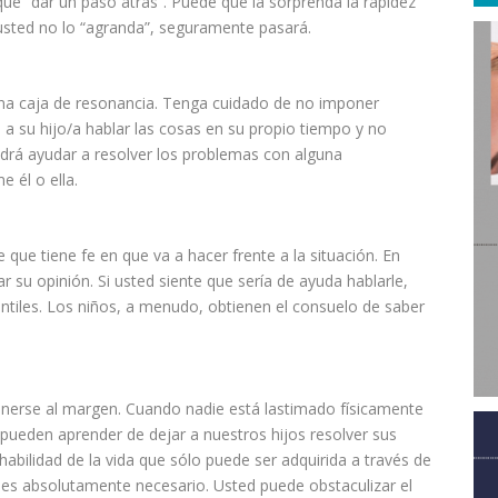
que “dar un paso atrás”. Puede que la sorprenda la rapidez
 usted no lo “agranda”, seguramente pasará.
una caja de resonancia. Tenga
cuidado
de no imponer
e a su hijo/a
hablar
las cosas en su propio tiempo y no
odrá ayudar a resolver los
problemas
con alguna
 él o ella.
le que tiene fe en que va a hacer frente a la situación. En
 su opinión. Si usted siente que sería de ayuda hablarle,
antiles. Los niños, a menudo, obtienen el consuelo de saber
nerse al margen. Cuando nadie está lastimado físicamente
 pueden aprender de dejar a nuestros
hijos
resolver sus
habilidad de la vida que sólo puede ser adquirida a través de
si es absolutamente necesario. Usted puede obstaculizar el